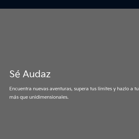
Sé Audaz
Encuentra nuevas aventuras, supera tus límites y hazlo a 
más que unidimensionales.