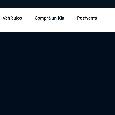
Go to content
NOTICIAS
PROMOCIONES
POLÍTICA DE PRIVACIDAD
TÉRMINOS 
Vehículos
Comprá un Kia
Postventa