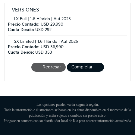
VERSIONES
LX Full | 1.6 Híbrido | Aut 2025
Precio Contado:
USD 29,990
Cuota Desde:
USD 292
SX Limited | 1.6 Híbrido | Aut 2025
Precio Contado:
USD 36,990
Cuota Desde:
USD 353
Regresar
Completar
Las opciones pueden variar según la región.
Toda la información e ilustraciones se basan en los datos disponibles en el momento de la
publicación y están sujetos a cambios sin previo aviso.
Póngase en contacto con su distribuidor local de Kia para obtener información actualizada.