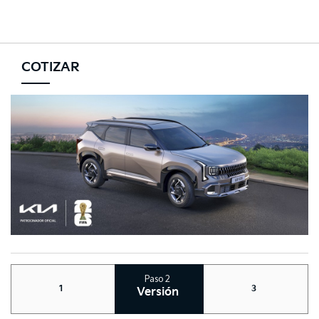
Go to content
COTIZAR
Paso
2
1
3
Versión