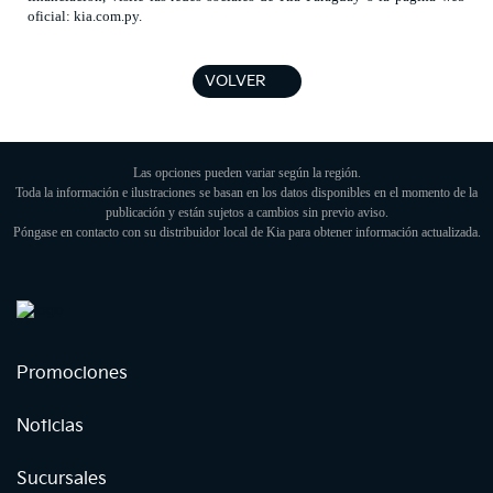
oficial:
kia.com.py
.
VOLVER
Las opciones pueden variar según la región.
Toda la información e ilustraciones se basan en los datos disponibles en el momento de la
publicación y están sujetos a cambios sin previo aviso.
Póngase en contacto con su distribuidor local de Kia para obtener información actualizada.
Promociones
Noticias
Sucursales