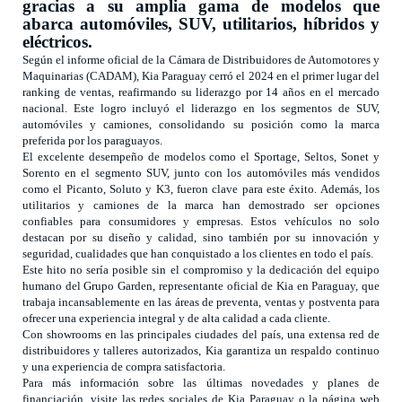
gracias a su amplia gama de modelos que
abarca automóviles, SUV, utilitarios, híbridos y
eléctricos.
Según el informe oficial de la Cámara de Distribuidores de Automotores y
Maquinarias (CADAM), Kia Paraguay cerró el 2024 en el primer lugar del
ranking de ventas, reafirmando su liderazgo por 14 años en el mercado
nacional. Este logro incluyó el liderazgo en los segmentos de SUV,
automóviles y camiones, consolidando su posición como la marca
preferida por los paraguayos.
El excelente desempeño de modelos como el
Sportage
,
Seltos
,
Sonet
y
Sorento
en el segmento SUV, junto con los automóviles más vendidos
como el
Picanto
,
Soluto
y
K3
, fueron clave para este éxito. Además, los
utilitarios y camiones de la marca han demostrado ser opciones
confiables para consumidores y empresas. Estos vehículos no solo
destacan por su diseño y calidad, sino también por su innovación y
seguridad, cualidades que han conquistado a los clientes en todo el país.
Este hito no sería posible sin el compromiso y la dedicación del equipo
humano del
Grupo Garden
, representante oficial de Kia en Paraguay, que
trabaja incansablemente en las áreas de preventa, ventas y postventa para
ofrecer una experiencia integral y de alta calidad a cada cliente.
Con showrooms en las principales ciudades del país, una extensa red de
distribuidores y talleres autorizados, Kia garantiza un respaldo continuo
y una experiencia de compra satisfactoria.
Para más información sobre las últimas novedades y planes de
financiación, visite las redes sociales de
Kia Paraguay
o la página web